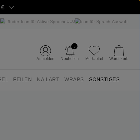
5€
DEU
3
Anmelden
Neuheiten
Merkzettel
Warenkorb
SEL
FEILEN
NAILART
WRAPS
SONSTIGES