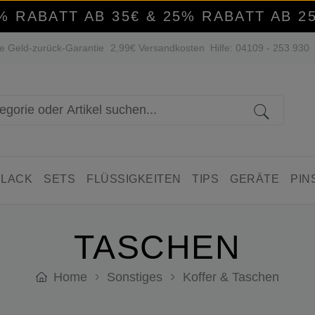
% RABATT AB 35€ & 25% RABATT AB 2
e Geld-zurück-Garantie
2,99€ Versandkosten
Hilfe: 04109 - 253 930
 LACK
SETS
FLÜSSIGKEITEN
TIPS
GERÄTE
PIN
TASCHEN
Home
Sonstiges
Koffer & Taschen