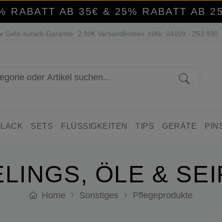
% RABATT AB 35€ & 25% RABATT AB 2
e Geld-zurück-Garantie
2,99€ Versandkosten
Hilfe: 04109 - 253 930
 LACK
SETS
FLÜSSIGKEITEN
TIPS
GERÄTE
PIN
LINGS, ÖLE & SE
Home
Sonstiges
Pflegeprodukte