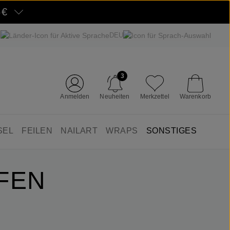
5€
DEU
3
Anmelden
Neuheiten
Merkzettel
Warenkorb
SEL
FEILEN
NAILART
WRAPS
SONSTIGES
IFEN