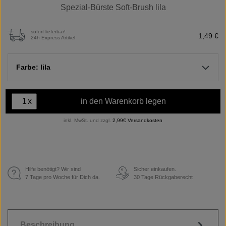
Spezial-Bürste Soft-Brush lila
sofort lieferbar!
1,49 €
24h Express Artikel
Farbe: lila
x
in den Warenkorb legen
inkl. MwSt. und zzgl.
2,99€ Versandkosten
Hilfe benötigt? Wir sind
Sicher einkaufen.
€
7 Tage pro Woche für Dich da.
30 Tage Rückgaberecht
Beschreibung