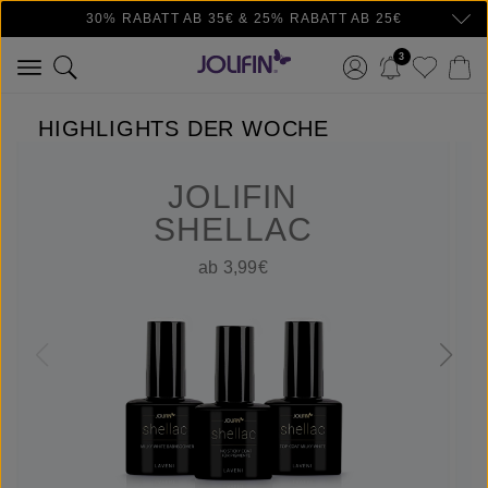
30% RABATT AB 35€ & 25% RABATT AB 25€
Zum Hauptinhalt springen
3
HIGHLIGHTS DER WOCHE
JOLIFIN
SHELLAC
ab 3,99€