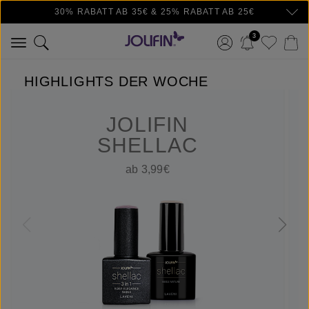
30% RABATT AB 35€ & 25% RABATT AB 25€
Zum Hauptinhalt springen
3
HIGHLIGHTS DER WOCHE
JOLIFIN
SHELLAC
ab 3,99€