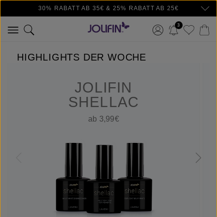
30% RABATT AB 35€ & 25% RABATT AB 25€
Zum Hauptinhalt springen
3
HIGHLIGHTS DER WOCHE
JOLIFIN
SHELLAC
ab 3,99€