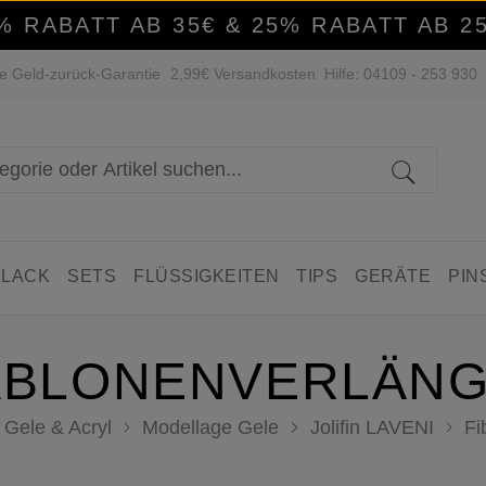
% RABATT AB 35€ & 25% RABATT AB 2
e Geld-zurück-Garantie
2,99€ Versandkosten
Hilfe: 04109 - 253 930
 LACK
SETS
FLÜSSIGKEITEN
TIPS
GERÄTE
PIN
ABLONENVERLÄN
Gele & Acryl
Modellage Gele
Jolifin LAVENI
Fi