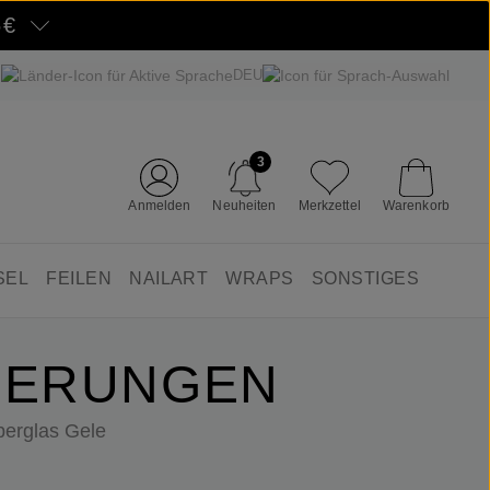
5€
DEU
3
Anmelden
Neuheiten
Merkzettel
Warenkorb
SEL
FEILEN
NAILART
WRAPS
SONSTIGES
GERUNGEN
berglas Gele