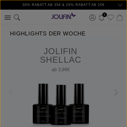
30% RABATT AB 35€ & 25% RABATT AB 25€
Zum Hauptinhalt springen
3
HIGHLIGHTS DER WOCHE
JOLIFIN
SHELLAC
ab 3,99€