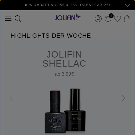
30% RABATT AB 35€ & 25% RABATT AB 25€
Zum Hauptinhalt springen
3
HIGHLIGHTS DER WOCHE
JOLIFIN
SHELLAC
ab 3,99€