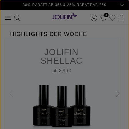
30% RABATT AB 35€ & 25% RABATT AB 25€
Zum Hauptinhalt springen
3
HIGHLIGHTS DER WOCHE
JOLIFIN
SHELLAC
ab 3,99€