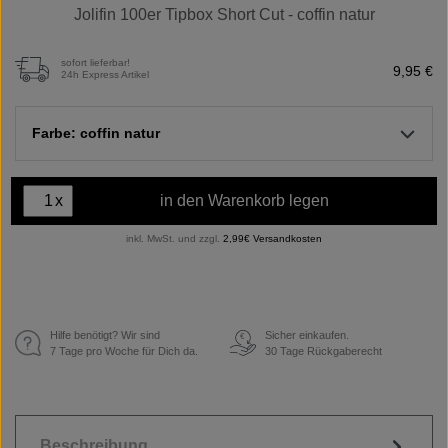
Jolifin 100er Tipbox Short Cut - coffin natur
sofort lieferbar!
9,95 €
24h Express Artikel
Farbe: coffin natur
x
in den Warenkorb legen
inkl. MwSt. und zzgl.
2,99€ Versandkosten
Hilfe benötigt? Wir sind
Sicher einkaufen.
€
7 Tage pro Woche für Dich da.
30 Tage Rückgaberecht
Beschreibung