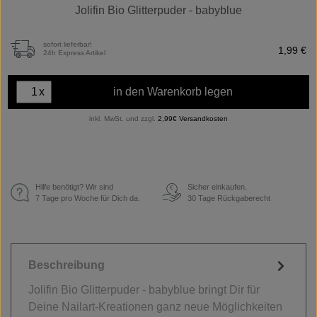
Jolifin Bio Glitterpuder - babyblue
sofort lieferbar!
1,99 €
24h Express Artikel
x
in den Warenkorb legen
inkl. MwSt. und zzgl.
2,99€ Versandkosten
Hilfe benötigt? Wir sind
Sicher einkaufen.
€
7 Tage pro Woche für Dich da.
30 Tage Rückgaberecht
Beschreibung
Jolifin Bio Glitterpuder - babyblue bringt Dir für
Deine Nailart-Kreationen ganz neue Möglichkeiten