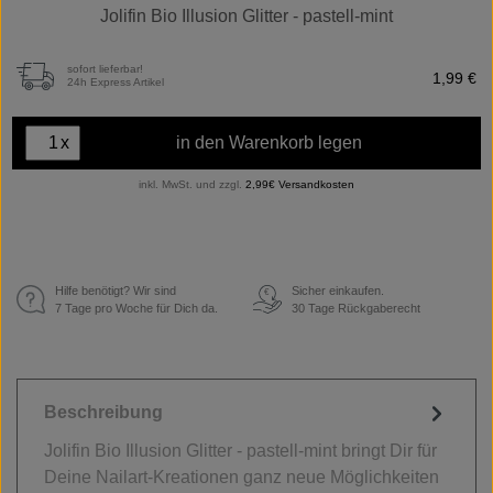
Jolifin Bio Illusion Glitter - pastell-mint
sofort lieferbar!
1,99 €
24h Express Artikel
x
in den Warenkorb legen
inkl. MwSt. und zzgl.
2,99€ Versandkosten
Hilfe benötigt? Wir sind
Sicher einkaufen.
€
7 Tage pro Woche für Dich da.
30 Tage Rückgaberecht
Beschreibung
Jolifin Bio Illusion Glitter - pastell-mint bringt Dir für
Deine Nailart-Kreationen ganz neue Möglichkeiten