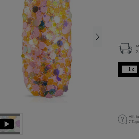
s
2
x
Hilfe b
7 Tage