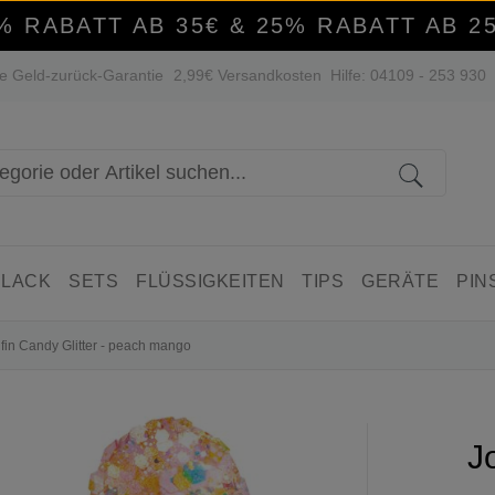
% RABATT AB 35€ & 25% RABATT AB 2
e Geld-zurück-Garantie
2,99€ Versandkosten
Hilfe: 04109 - 253 930
 LACK
SETS
FLÜSSIGKEITEN
TIPS
GERÄTE
PIN
ifin Candy Glitter - peach mango
J