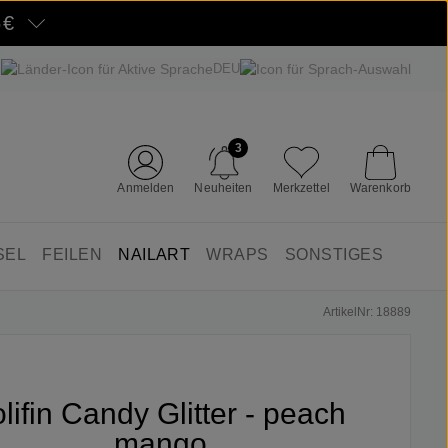
5€
DEU
3
Anmelden
Neuheiten
Merkzettel
Warenkorb
SEL
FEILEN
NAILART
WRAPS
SONSTIGES
ArtikelNr: 18889
olifin Candy Glitter - peach
mango