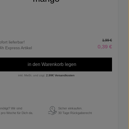
1,99 €
ofort lieferbar!
0,39 €
4h Express Artikel
in den Warenkorb legen
inkl. MwSt. und zzgl.
2,99€ Versandkosten
enötigt? Wir sind
Sicher einkaufen.
€
 pro Woche für Dich da.
30 Tage Rückgaberecht