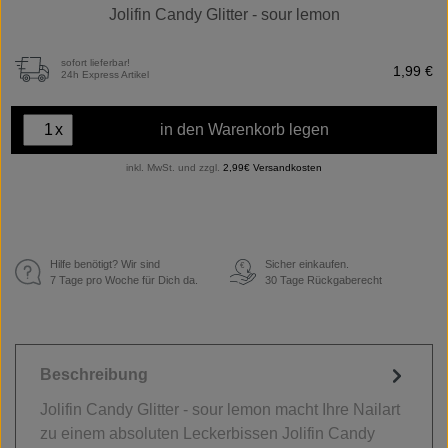
Jolifin Candy Glitter - sour lemon
sofort lieferbar!
1,99 €
24h Express Artikel
x
in den Warenkorb legen
inkl. MwSt. und zzgl.
2,99€ Versandkosten
Hilfe benötigt? Wir sind
Sicher einkaufen.
€
7 Tage pro Woche für Dich da.
30 Tage Rückgaberecht
Beschreibung
Jolifin Candy Glitter - sour lemon macht Ihre Nailart
zu einem absoluten Leckerbissen Jolifin Candy