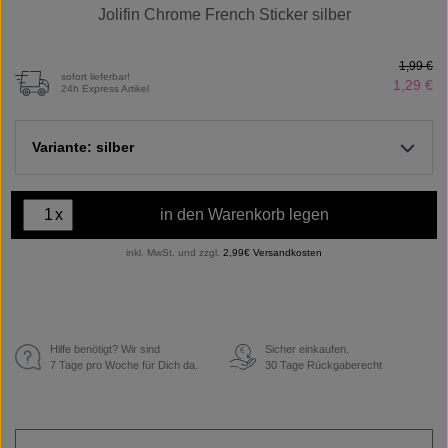
Jolifin Chrome French Sticker silber
1,99 €
sofort lieferbar!
1,29 €
24h Express Artikel
Variante: silber
x
in den Warenkorb legen
inkl. MwSt. und zzgl.
2,99€ Versandkosten
Hilfe benötigt? Wir sind
Sicher einkaufen.
€
7 Tage pro Woche für Dich da.
30 Tage Rückgaberecht