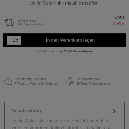
Jolifin Color-Ink - metallic rosé 5ml
4,95 €
sofort lieferbar!
1,99 €
24h Express Artikel
x
in den Warenkorb legen
inkl. MwSt. und zzgl.
2,99€ Versandkosten
Hilfe benötigt? Wir sind
Sicher einkaufen.
€
7 Tage pro Woche für Dich da.
30 Tage Rückgaberecht
Beschreibung
Jolifin Color-Ink - metallic rosé 5ml für unendlich
viele Designideen Jolifin Color-Ink - metallic rosé