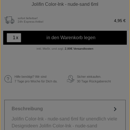
Jolifin Color-Ink - nude-sand 6ml
sofort lieferbar!
4,95 €
24h Express Artikel
x
in den Warenkorb legen
inkl. MwSt. und zzgl.
2,99€ Versandkosten
Hilfe benötigt? Wir sind
Sicher einkaufen.
€
7 Tage pro Woche für Dich da.
30 Tage Rückgaberecht
Beschreibung
Jolifin Color-Ink - nude-sand 6ml für unendlich viele
Designideen Jolifin Color-Ink - nude-sand