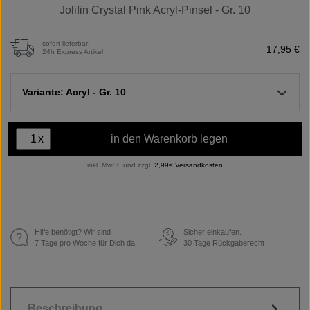
Jolifin Crystal Pink Acryl-Pinsel - Gr. 10
sofort lieferbar!
17,95 €
24h Express Artikel
Variante: Acryl - Gr. 10
x
in den Warenkorb legen
inkl. MwSt. und zzgl.
2,99€ Versandkosten
Hilfe benötigt? Wir sind
Sicher einkaufen.
€
7 Tage pro Woche für Dich da.
30 Tage Rückgaberecht
Beschreibung