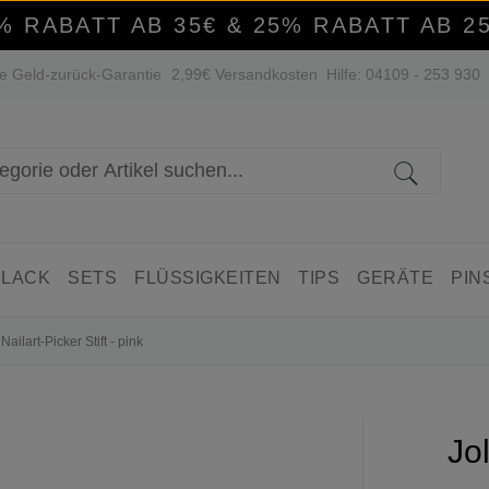
% RABATT AB 35€ & 25% RABATT AB 2
e Geld-zurück-Garantie
2,99€ Versandkosten
Hilfe: 04109 - 253 930
 LACK
SETS
FLÜSSIGKEITEN
TIPS
GERÄTE
PIN
ailart-Picker Stift - pink
Jo