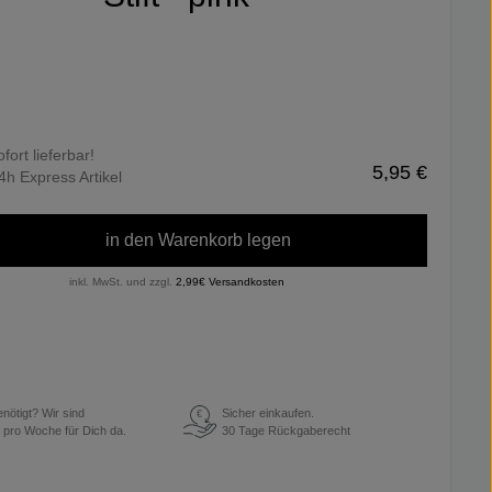
ofort lieferbar!
5,95 €
4h Express Artikel
in den Warenkorb legen
inkl. MwSt. und zzgl.
2,99€ Versandkosten
enötigt? Wir sind
Sicher einkaufen.
€
 pro Woche für Dich da.
30 Tage Rückgaberecht