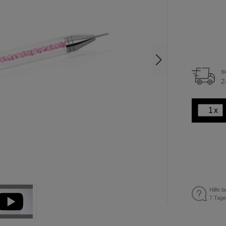
s
2
x
Hilfe b
7 Tage