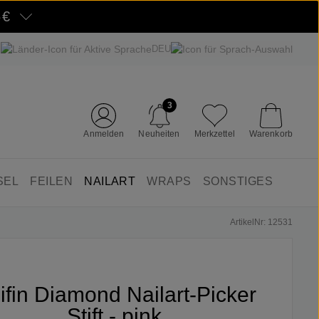
5€
DEU
3
Anmelden
Neuheiten
Merkzettel
Warenkorb
SEL
FEILEN
NAILART
WRAPS
SONSTIGES
ArtikelNr: 12531
lifin Diamond Nailart-Picker
Stift - pink