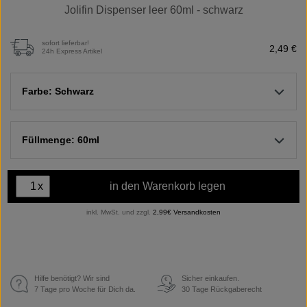
Jolifin Dispenser leer 60ml - schwarz
sofort lieferbar!
2,49 €
24h Express Artikel
Farbe: Schwarz
Füllmenge: 60ml
x
in den Warenkorb legen
inkl. MwSt. und zzgl.
2,99€ Versandkosten
Hilfe benötigt? Wir sind
Sicher einkaufen.
€
7 Tage pro Woche für Dich da.
30 Tage Rückgaberecht