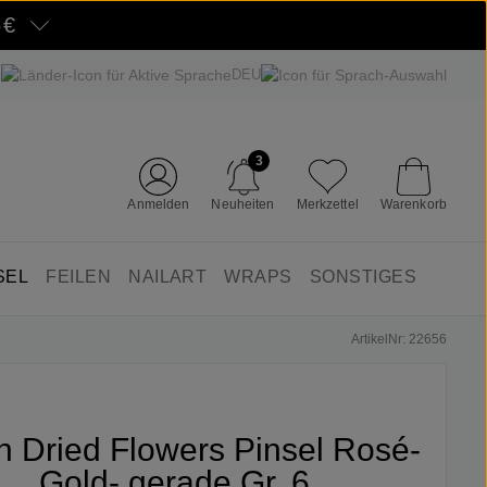
5€
DEU
3
Anmelden
Neuheiten
Merkzettel
Warenkorb
SEL
FEILEN
NAILART
WRAPS
SONSTIGES
ArtikelNr: 22656
fin Dried Flowers Pinsel Rosé-
Gold- gerade Gr. 6