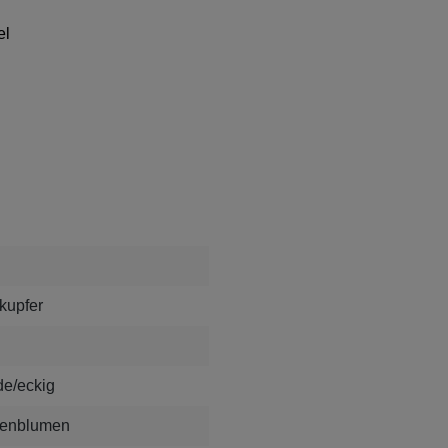
el
 kupfer
e/eckig
kenblumen