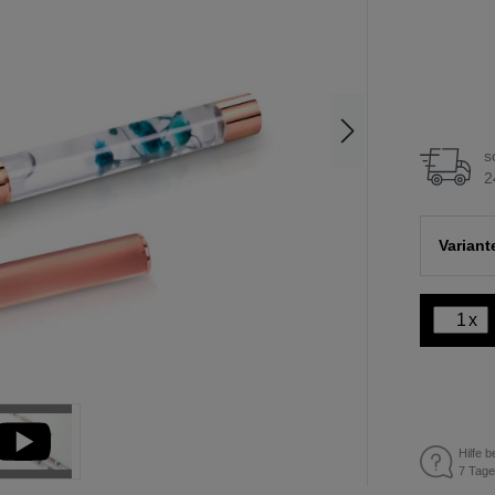
s
2
Variant
x
Hilfe b
7 Tage