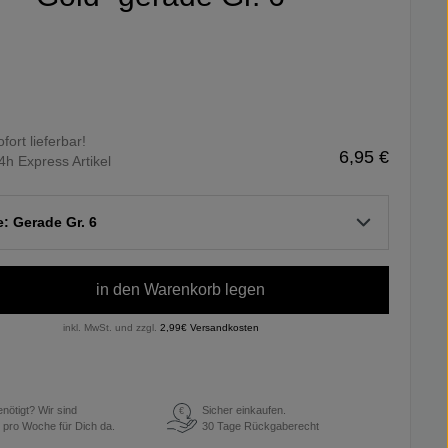
ofort lieferbar!
6,95 €
4h Express Artikel
e: Gerade Gr. 6
in den Warenkorb legen
inkl. MwSt. und zzgl.
2,99€ Versandkosten
enötigt? Wir sind
Sicher einkaufen.
€
 pro Woche für Dich da.
30 Tage Rückgaberecht