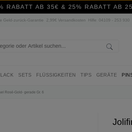
% RABATT AB 35€ & 25% RABATT AB 2
e Geld-zurück-Garantie
2,99€ Versandkosten
Hilfe: 04109 - 253 930
 LACK
SETS
FLÜSSIGKEITEN
TIPS
GERÄTE
PIN
nsel Rosé-Gold- gerade Gr. 6
Joli