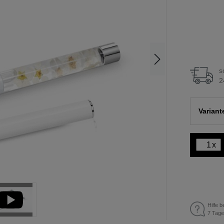
s
2
Variant
x
Hilfe b
7 Tage