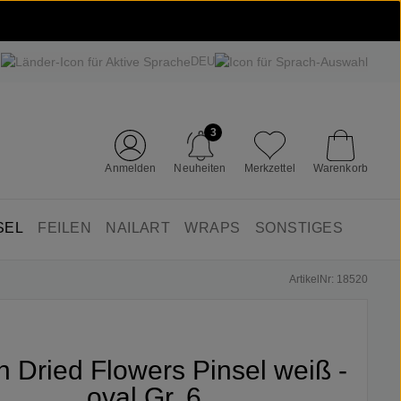
DEU
3
Anmelden
Neuheiten
Merkzettel
Warenkorb
SEL
FEILEN
NAILART
WRAPS
SONSTIGES
ArtikelNr: 18520
in Dried Flowers Pinsel weiß -
oval Gr. 6