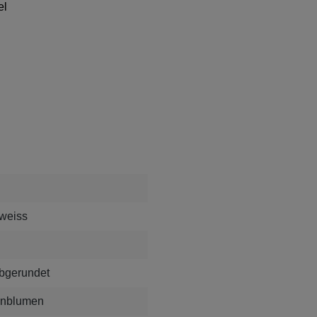
el
 weiss
bgerundet
enblumen