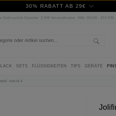
30% RABATT AB 29€
e Geld-zurück-Garantie
2,99€ Versandkosten
Hilfe: 04109 - 253 930
 LACK
SETS
FLÜSSIGKEITEN
TIPS
GERÄTE
PIN
weiß - oval Gr. 6
Jolif