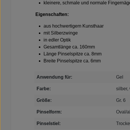
kleinere, schmale und normale Fingernäg
Eigenschaften:
aus hochwertigem Kunsthaar
mit Silberzwinge
in edler Optik
Gesamtlänge ca. 160mm
Länge Pinselspitze ca. 8mm
Breite Pinselspitze ca. 6mm
Anwendung für:
Gel
Farbe:
silber,
Größe:
Gr. 6
Pinselform:
Oval/a
Pinselstiel:
Trock