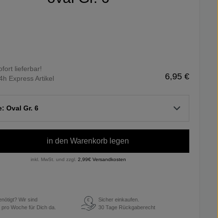
ofort lieferbar!
6,95 €
4h Express Artikel
e: Oval Gr. 6
in den Warenkorb legen
inkl. MwSt. und zzgl.
2,99€ Versandkosten
enötigt? Wir sind
Sicher einkaufen.
€
 pro Woche für Dich da.
30 Tage Rückgaberecht