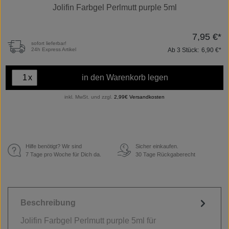
Jolifin Farbgel Perlmutt purple 5ml
7,95 €*
sofort lieferbar!
Ab
3
Stück:
6,90 €*
24h Express Artikel
x
in den Warenkorb legen
inkl. MwSt. und zzgl.
2,99€ Versandkosten
Hilfe benötigt? Wir sind
Sicher einkaufen.
€
7 Tage pro Woche für Dich da.
30 Tage Rückgaberecht
Beschreibung
Jolifin Farbgel Perlmutt purple 5ml für