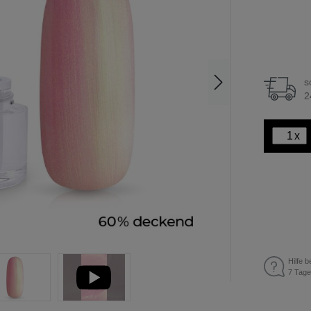
s
2
x
Hilfe b
7 Tage