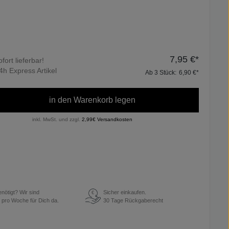
7,95 €*
ofort lieferbar!
4h Express Artikel
Ab
3
Stück:
6,90 €*
in den Warenkorb legen
inkl. MwSt. und zzgl.
2,99€ Versandkosten
enötigt? Wir sind
Sicher einkaufen.
€
 pro Woche für Dich da.
30 Tage Rückgaberecht