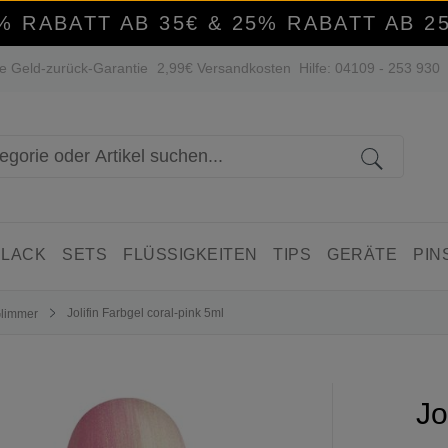
% RABATT AB 35€ & 25% RABATT AB 2
e Geld-zurück-Garantie
2,99€ Versandkosten
Hilfe: 04109 - 253 930
 LACK
SETS
FLÜSSIGKEITEN
TIPS
GERÄTE
PIN
Jolifin Farbgel coral-pink 5ml
Glimmer
Jo