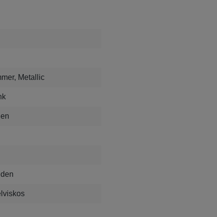
mmer, Metallic
nk
den
nden
lviskos