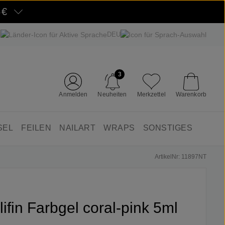
5€
DEU
3
Anmelden
Neuheiten
Merkzettel
Warenkorb
SEL
FEILEN
NAILART
WRAPS
SONSTIGES
ArtikelNr: 11897NT
lifin Farbgel coral-pink 5ml