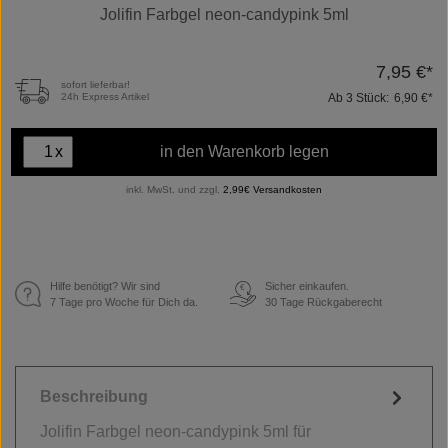
Jolifin Farbgel neon-candypink 5ml
7,95 €*
sofort lieferbar!
Ab
3
Stück:
6,90 €*
24h Express Artikel
x
in den Warenkorb legen
inkl. MwSt. und zzgl.
2,99€ Versandkosten
Hilfe benötigt? Wir sind
Sicher einkaufen.
€
7 Tage pro Woche für Dich da.
30 Tage Rückgaberecht
Beschreibung
Jolifin Farbgel neon-candypink 5ml für