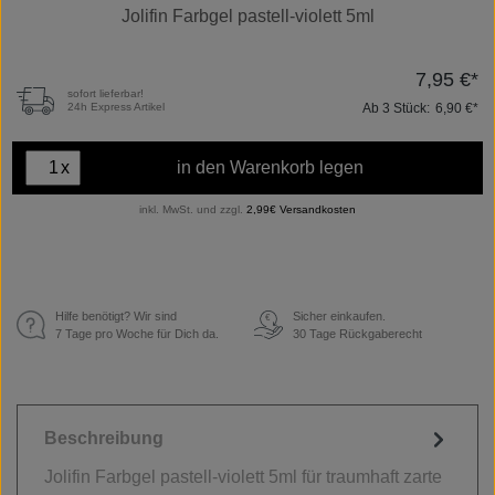
Jolifin Farbgel pastell-violett 5ml
7,95 €*
sofort lieferbar!
Ab
3
Stück:
6,90 €*
24h Express Artikel
x
in den Warenkorb legen
inkl. MwSt. und zzgl.
2,99€ Versandkosten
Hilfe benötigt? Wir sind
Sicher einkaufen.
€
7 Tage pro Woche für Dich da.
30 Tage Rückgaberecht
Beschreibung
Jolifin Farbgel pastell-violett 5ml für traumhaft zarte