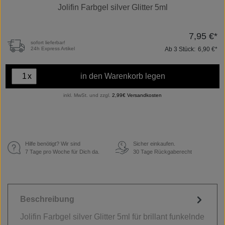
Jolifin Farbgel silver Glitter 5ml
7,95 €*
sofort lieferbar!
Ab
3
Stück:
6,90 €*
24h Express Artikel
x
in den Warenkorb legen
inkl. MwSt. und zzgl.
2,99€ Versandkosten
Hilfe benötigt? Wir sind
Sicher einkaufen.
€
7 Tage pro Woche für Dich da.
30 Tage Rückgaberecht
Beschreibung
Jolifin Farbgel silver Glitter 5ml für brillant funkelnde