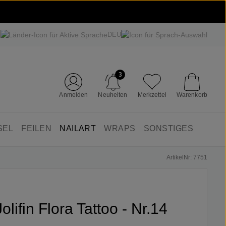
DEU
3
Anmelden
Neuheiten
Merkzettel
Warenkorb
SEL
FEILEN
NAILART
WRAPS
SONSTIGES
ArtikelNr: 7751
Jolifin Flora Tattoo - Nr.14