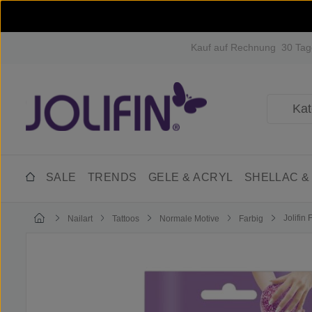
m Hauptinhalt springen
Zur Suche springen
Zur Hauptnavigation springen
Kauf auf Rechnung
30 Tag
SALE
TRENDS
GELE & ACRYL
SHELLAC &
Jolifin 
Nailart
Tattoos
Normale Motive
Farbig
Bildergalerie überspringen