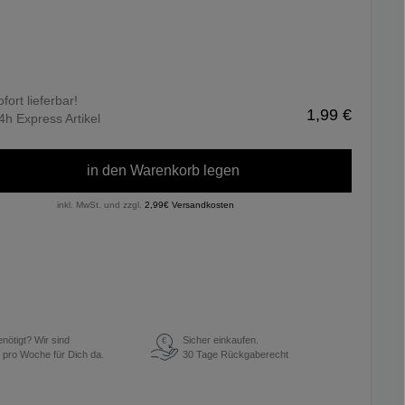
ofort lieferbar!
1,99 €
4h Express Artikel
in den Warenkorb legen
inkl. MwSt. und zzgl.
2,99€ Versandkosten
enötigt? Wir sind
Sicher einkaufen.
€
 pro Woche für Dich da.
30 Tage Rückgaberecht