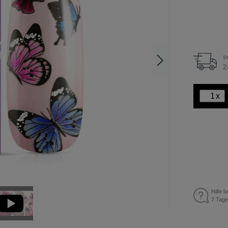
s
2
x
Hilfe b
7 Tage