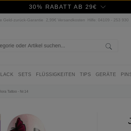
30% RABATT AB 29€
e Geld-zurück-Garantie
2,99€ Versandkosten
Hilfe: 04109 - 253 930
 LACK
SETS
FLÜSSIGKEITEN
TIPS
GERÄTE
PIN
Flora Tattoo - Nr.14