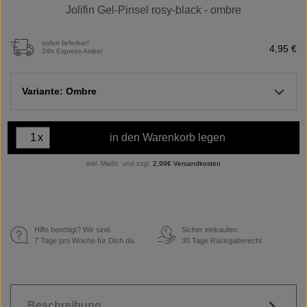
Jolifin Gel-Pinsel rosy-black - ombre
sofort lieferbar!
4,95 €
24h Express Artikel
Variante: Ombre
x
in den Warenkorb legen
inkl. MwSt. und zzgl.
2,99€ Versandkosten
Hilfe benötigt? Wir sind
Sicher einkaufen.
€
7 Tage pro Woche für Dich da.
30 Tage Rückgaberecht
Beschreibung