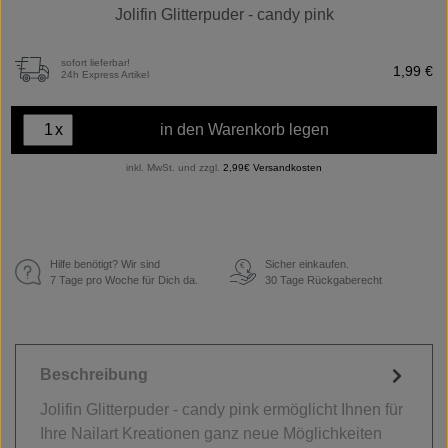
Jolifin Glitterpuder - candy pink
sofort lieferbar!
1,99 €
24h Express Artikel
x
in den Warenkorb legen
inkl. MwSt. und zzgl.
2,99€ Versandkosten
Hilfe benötigt? Wir sind
Sicher einkaufen.
€
7 Tage pro Woche für Dich da.
30 Tage Rückgaberecht
Beschreibung
Jolifin Glitterpuder - candy pink ermöglicht Ihnen für
Ihre Nailart Kreationen ganz neue Möglichkeiten