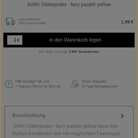
Jolifin Glitterpuder - fairy pastell-yellow
sofort lieferbar!
1,99 €
24h Express Artikel
x
in den Warenkorb legen
inkl. MwSt. und zzgl.
2,99€ Versandkosten
Hilfe benötigt? Wir sind
Sicher einkaufen.
€
7 Tage pro Woche für Dich da.
30 Tage Rückgaberecht
Beschreibung
Jolifin Glitterpuder - fairy pastell-yellow lässt Ihre
Nailart-Kreationen wie mit magischem Feenstaub