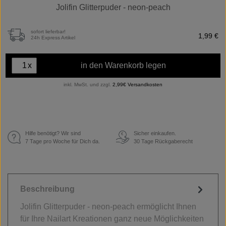
Jolifin Glitterpuder - neon-peach
sofort lieferbar!
1,99 €
24h Express Artikel
x
in den Warenkorb legen
inkl. MwSt. und zzgl.
2,99€ Versandkosten
Hilfe benötigt? Wir sind
Sicher einkaufen.
€
7 Tage pro Woche für Dich da.
30 Tage Rückgaberecht
Beschreibung
Jolifin Glitterpuder - neon-peach ermöglicht Ihnen
für Ihre Nailart Kreationen ganz neue Möglichkeiten