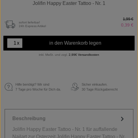
Jolifin Happy Easter Tattoo - Nr. 1
1,99 €
sofort lieferbar!
0,39 €
24h Express Artikel
x
in den Warenkorb legen
inkl. MwSt. und zzgl.
2,99€ Versandkosten
Hilfe benötigt? Wir sind
Sicher einkaufen.
€
7 Tage pro Woche für Dich da.
30 Tage Rückgaberecht
Beschreibung
Jolifin Happy Easter Tattoo - Nr. 1 für auffallende
Nailart zur Osterzeit Jolifin Happy Easter Tattoo - Nr.