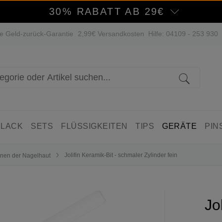
30% RABATT AB 29€
e Geld-zurück-Garantie
2,99€ Versandkosten
Hilfe: 04109 - 253 930
 LACK
SETS
FLÜSSIGKEITEN
TIPS
GERÄTE
PIN
Jolifin Keramik-Bit - schmaler Zylinder fein
rnen der Nagelhaut
Jo