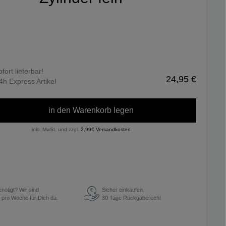
ofort lieferbar!
24,95 €
4h Express Artikel
in den Warenkorb legen
inkl. MwSt. und zzgl.
2,99€ Versandkosten
enötigt? Wir sind
Sicher einkaufen.
€
 pro Woche für Dich da.
30 Tage Rückgaberecht