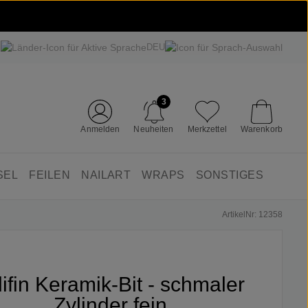
DEU
3
Anmelden
Neuheiten
Merkzettel
Warenkorb
SEL
FEILEN
NAILART
WRAPS
SONSTIGES
ArtikelNr: 12358
lifin Keramik-Bit - schmaler
Zylinder fein