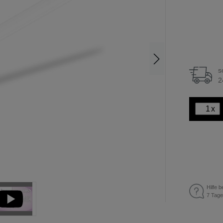
s
2
x
Hilfe b
7 Tage