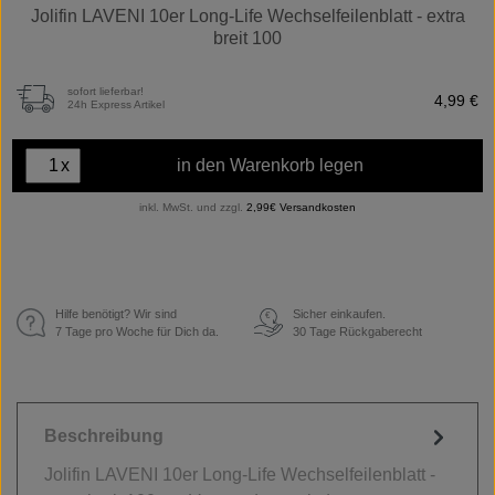
Jolifin LAVENI 10er Long-Life Wechselfeilenblatt - extra
breit 100
sofort lieferbar!
4,99 €
24h Express Artikel
x
in den Warenkorb legen
inkl. MwSt. und zzgl.
2,99€ Versandkosten
Hilfe benötigt? Wir sind
Sicher einkaufen.
€
7 Tage pro Woche für Dich da.
30 Tage Rückgaberecht
Beschreibung
Jolifin LAVENI 10er Long-Life Wechselfeilenblatt -