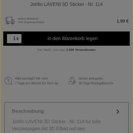
Jolifin LAVENI 3D Sticker - Nr. 114
sofort lieferbar!
1,99 €
24h Express Artikel
x
in den Warenkorb legen
inkl. MwSt. und zzgl.
2,99€ Versandkosten
Hilfe benötigt? Wir sind
Sicher einkaufen.
€
7 Tage pro Woche für Dich da.
30 Tage Rückgaberecht
Beschreibung
Jolifin LAVENI 3D Sticker - Nr. 114 für tolle
Verzierungen mit 3D Effekt auf den