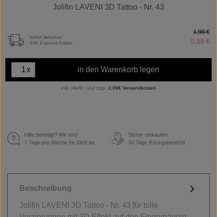
Jolifin LAVENI 3D Tattoo - Nr. 43
1,99 €
sofort lieferbar!
0,39 €
24h Express Artikel
x
in den Warenkorb legen
inkl. MwSt. und zzgl.
2,99€ Versandkosten
Hilfe benötigt? Wir sind
Sicher einkaufen.
€
7 Tage pro Woche für Dich da.
30 Tage Rückgaberecht
Beschreibung
Jolifin LAVENI 3D Tattoo - Nr. 43 für tolle
Verzierungen mit 3D Effekt auf den Fingernägeln