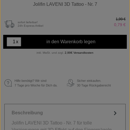
Jolifin LAVENI 3D Tattoo - Nr. 7
1,99 €
sofort lieferbar!
0,79 €
24h Express Artikel
x
in den Warenkorb legen
inkl. MwSt. und zzgl.
2,99€ Versandkosten
Hilfe benötigt? Wir sind
Sicher einkaufen.
€
7 Tage pro Woche für Dich da.
30 Tage Rückgaberecht
Beschreibung
Jolifin LAVENI 3D Tattoo - Nr. 7 für tolle
Verzierungen mit 3D Effekt auf den Fingernägeln