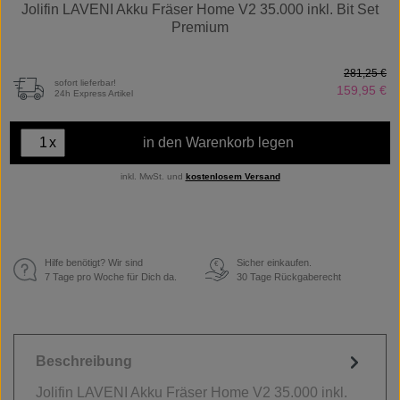
Jolifin LAVENI Akku Fräser Home V2 35.000 inkl. Bit Set
Premium
281,25 €
sofort lieferbar!
159,95 €
24h Express Artikel
x
in den Warenkorb legen
inkl. MwSt. und
kostenlosem Versand
Hilfe benötigt? Wir sind
Sicher einkaufen.
€
7 Tage pro Woche für Dich da.
30 Tage Rückgaberecht
Beschreibung
Jolifin LAVENI Akku Fräser Home V2 35.000 inkl.