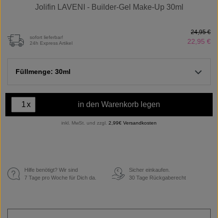
Jolifin LAVENI - Builder-Gel Make-Up 30ml
24,95 €
sofort lieferbar!
22,95 €
24h Express Artikel
Füllmenge: 30ml
x
in den Warenkorb legen
inkl. MwSt. und zzgl.
2,99€ Versandkosten
Hilfe benötigt? Wir sind
Sicher einkaufen.
€
7 Tage pro Woche für Dich da.
30 Tage Rückgaberecht