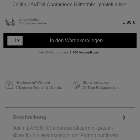
Jolifin LAVENI Chameleon Glittermix - pastell-silver
sofort lieferbar!
1,99 €
24h Express Artikel
x
in den Warenkorb legen
inkl. MwSt. und zzgl.
2,99€ Versandkosten
Hilfe benötigt? Wir sind
Sicher einkaufen.
€
7 Tage pro Woche für Dich da.
30 Tage Rückgaberecht
Beschreibung
Jolifin LAVENI Chameleon Glittermix - pastell-
silver für ein Wechselspiel der Farben auf Ihrem