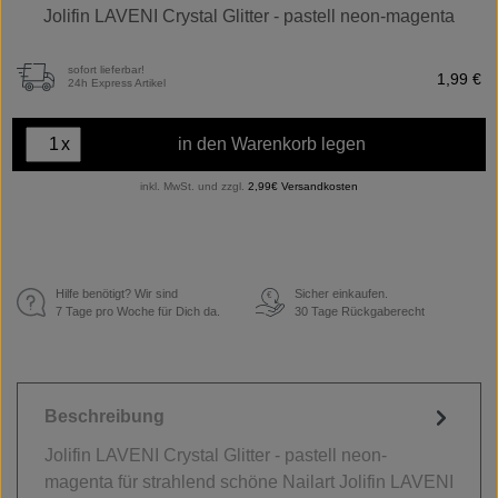
Jolifin LAVENI Crystal Glitter - pastell neon-magenta
sofort lieferbar!
1,99 €
24h Express Artikel
x
in den Warenkorb legen
inkl. MwSt. und zzgl.
2,99€ Versandkosten
Hilfe benötigt? Wir sind
Sicher einkaufen.
€
7 Tage pro Woche für Dich da.
30 Tage Rückgaberecht
Beschreibung
Jolifin LAVENI Crystal Glitter - pastell neon-
magenta für strahlend schöne Nailart Jolifin LAVENI