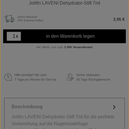
Jolifin LAVENI Dehydrator-Stift 7ml
sofort lieferbar!
3,95 €
24h Express Artikel
x
in den Warenkorb legen
inkl. MwSt. und zzgl.
2,99€ Versandkosten
Hilfe benötigt? Wir sind
Sicher einkaufen.
€
7 Tage pro Woche für Dich da.
30 Tage Rückgaberecht
Beschreibung
Jolifin LAVENI Dehydrator-Stift 7ml für die perfekte
Vorbereitung auf die Nagelmodellage