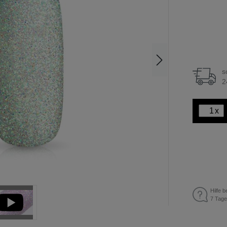
s
2
x
Hilfe b
7 Tage