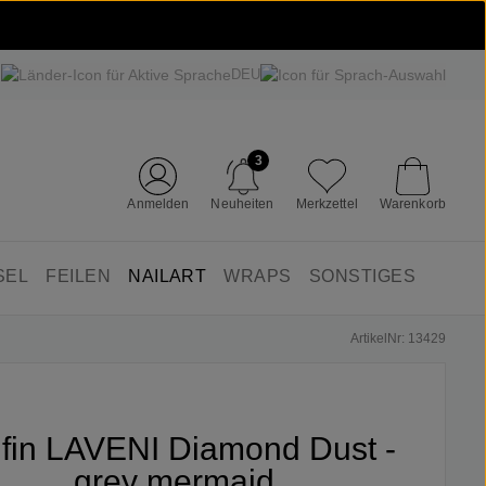
DEU
3
Anmelden
Neuheiten
Merkzettel
Warenkorb
SEL
FEILEN
NAILART
WRAPS
SONSTIGES
ArtikelNr: 13429
ifin LAVENI Diamond Dust -
grey mermaid