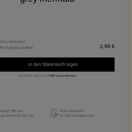
ofort lieferbar!
2,99 €
4h Express Artikel
in den Warenkorb legen
inkl. MwSt. und zzgl.
2,99€ Versandkosten
enötigt? Wir sind
Sicher einkaufen.
€
 pro Woche für Dich da.
30 Tage Rückgaberecht