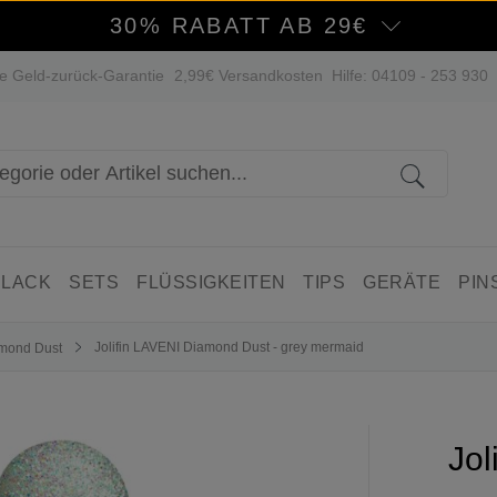
30% RABATT AB 29€
e Geld-zurück-Garantie
2,99€ Versandkosten
Hilfe: 04109 - 253 930
 LACK
SETS
FLÜSSIGKEITEN
TIPS
GERÄTE
PIN
Jolifin LAVENI Diamond Dust - grey mermaid
mond Dust
Jol