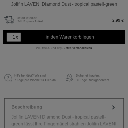
Jolifin LAVENI Diamond Dust - tropical pastell-green
sofort lieferbar!
2,99 €
24h Express Artikel
x
in den Warenkorb legen
inkl. MwSt. und zzgl.
2,99€ Versandkosten
Hilfe benötigt? Wir sind
Sicher einkaufen.
€
7 Tage pro Woche für Dich da.
30 Tage Rückgaberecht
Beschreibung
Jolifin LAVENI Diamond Dust - tropical pastell-
green lässt Ihre Fingernägel strahlen Jolifin LAVENI