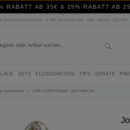
% RABATT AB 35€ & 25% RABATT AB 2
e Geld-zurück-Garantie
2,99€ Versandkosten
Hilfe: 04109 - 253 930
 LACK
SETS
FLÜSSIGKEITEN
TIPS
GERÄTE
PIN
Jolifin LAVENI Farbgel - gold Glitter 5ml
tter und Glimmer
Jo