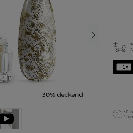
s
2
x
Hilfe b
7 Tage