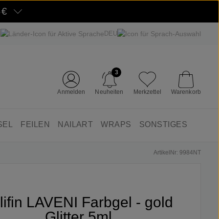
5€
DEU
3
Anmelden
Neuheiten
Merkzettel
Warenkorb
SEL
FEILEN
NAILART
WRAPS
SONSTIGES
ArtikelNr: 9984NT
lifin LAVENI Farbgel - gold
Glitter 5ml