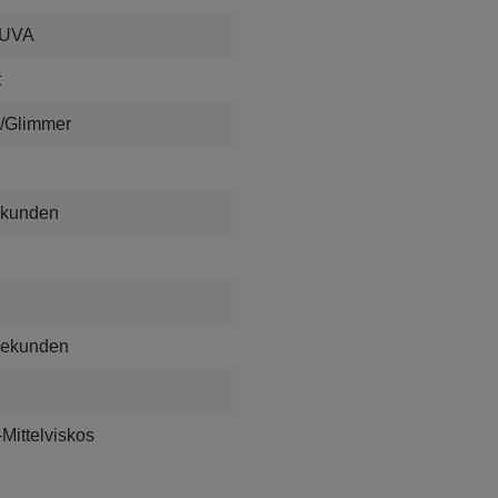
 UVA
t
er/Glimmer
ekunden
Sekunden
Mittelviskos