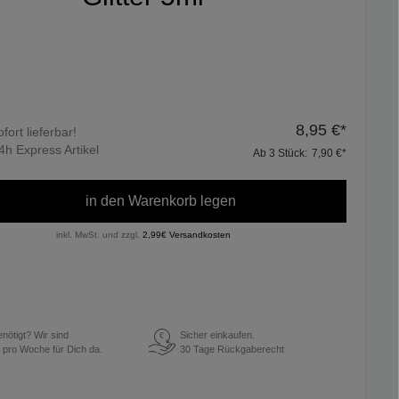
8,95 €*
ofort lieferbar!
4h Express Artikel
Ab
3
Stück:
7,90 €*
in den Warenkorb legen
inkl. MwSt. und zzgl.
2,99€ Versandkosten
enötigt? Wir sind
Sicher einkaufen.
€
 pro Woche für Dich da.
30 Tage Rückgaberecht