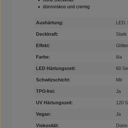
dünnviskos und cremig
Aushärtung:
LED,
Deckkraft:
Stark
Effekt:
Glitt
Farbe:
lila
LED Härtungszeit:
60 S
Schwitzschicht:
Mit
TPO-frei:
Ja
UV Härtungszeit:
120 
Vegan:
Ja
Viskosität:
Dünn-