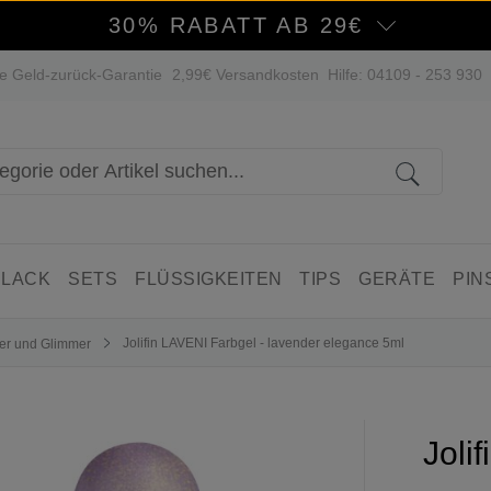
30% RABATT AB 29€
e Geld-zurück-Garantie
2,99€ Versandkosten
Hilfe: 04109 - 253 930
 LACK
SETS
FLÜSSIGKEITEN
TIPS
GERÄTE
PIN
Jolifin LAVENI Farbgel - lavender elegance 5ml
tter und Glimmer
Joli