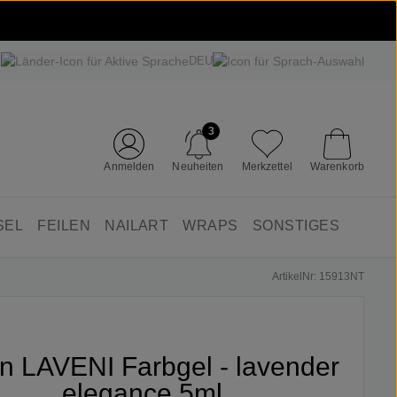
DEU
3
Anmelden
Neuheiten
Merkzettel
Warenkorb
SEL
FEILEN
NAILART
WRAPS
SONSTIGES
ArtikelNr: 15913NT
fin LAVENI Farbgel - lavender
elegance 5ml