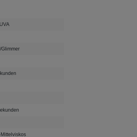
 UVA
er/Glimmer
ekunden
Sekunden
Mittelviskos