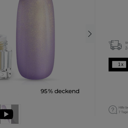
s
2
x
Hilfe b
7 Tage