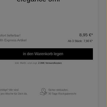
8,95 €*
ofort lieferbar!
4h Express Artikel
Ab
3
Stück:
7,90 €*
in den Warenkorb legen
inkl. MwSt. und zzgl.
2,99€ Versandkosten
enötigt? Wir sind
Sicher einkaufen.
€
 pro Woche für Dich da.
30 Tage Rückgaberecht