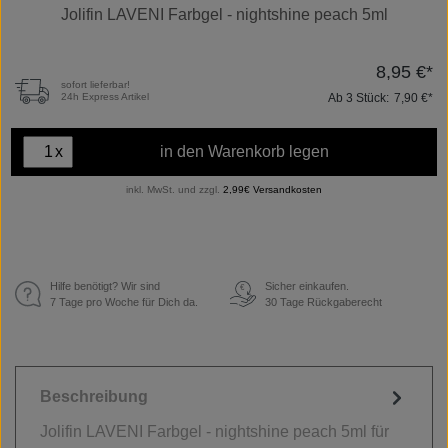
Jolifin LAVENI Farbgel - nightshine peach 5ml
8,95 €*
sofort lieferbar!
Ab
3
Stück:
7,90 €*
24h Express Artikel
x
in den Warenkorb legen
inkl. MwSt. und zzgl.
2,99€ Versandkosten
Hilfe benötigt? Wir sind
Sicher einkaufen.
€
7 Tage pro Woche für Dich da.
30 Tage Rückgaberecht
Beschreibung
Jolifin LAVENI Farbgel - nightshine peach 5ml für