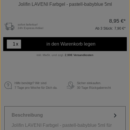
Jolifin LAVENI Farbgel - pastell-babyblue 5ml
8,95 €*
sofort lieferbar!
Ab
3
Stück:
7,90 €*
24h Express Artikel
x
in den Warenkorb legen
inkl. MwSt. und zzgl.
2,99€ Versandkosten
Hilfe benötigt? Wir sind
Sicher einkaufen.
€
7 Tage pro Woche für Dich da.
30 Tage Rückgaberecht
Beschreibung
Jolifin LAVENI Farbgel - pastell-babyblue 5ml für